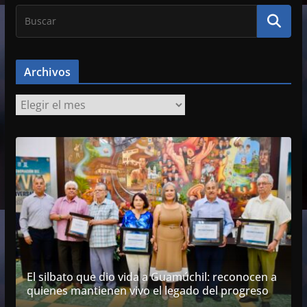
Archivos
A
r
c
h
i
v
o
s
El silbato que dio vida a Guamúchil: reconocen a
quienes mantienen vivo el legado del progreso