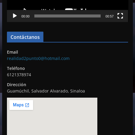
u
c
00:00
00:57
t
o
r
Contáctanos
d
e
Email
v
realidad2punto0@hotmail.com
í
Teléfono
d
6121378974
e
Dirección
o
Guamúchil, Salvador Alvarado, Sinaloa