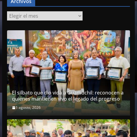
Archivos
A
r
c
h
i
v
o
s
El silbato que dio vida a Guamúchil: reconocen a
quienes mantienen vivo el legado del progreso
1 agosto, 2026