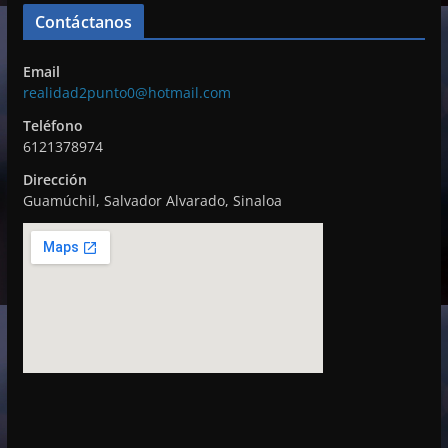
r
Contáctanos
d
e
Email
v
realidad2punto0@hotmail.com
í
Teléfono
d
6121378974
e
Dirección
o
Guamúchil, Salvador Alvarado, Sinaloa