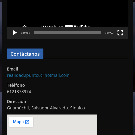
o
d
u
c
00:00
00:57
t
o
r
Contáctanos
d
e
Email
v
realidad2punto0@hotmail.com
í
Teléfono
d
6121378974
e
Dirección
o
Guamúchil, Salvador Alvarado, Sinaloa