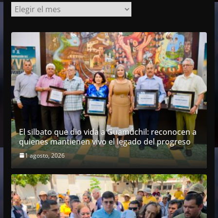
A
r
c
h
i
v
o
s
El silbato que dio vida a Guamúchil: reconocen a
quienes mantienen vivo el legado del progreso
1 agosto, 2026