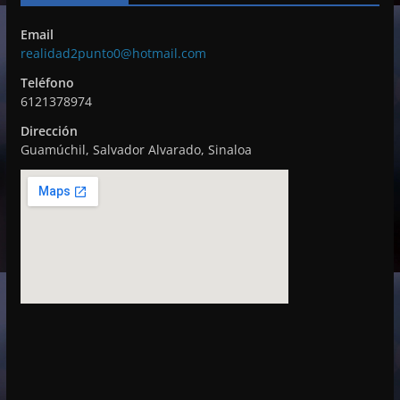
e
Email
v
realidad2punto0@hotmail.com
í
Teléfono
d
6121378974
e
Dirección
o
Guamúchil, Salvador Alvarado, Sinaloa