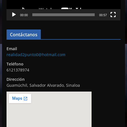
u
c
00:00
00:57
t
o
r
Contáctanos
d
e
Email
v
realidad2punto0@hotmail.com
í
Teléfono
d
6121378974
e
Dirección
o
Guamúchil, Salvador Alvarado, Sinaloa