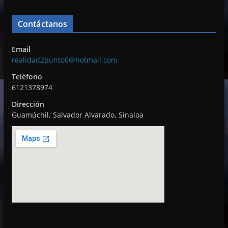
o
r
Contáctanos
d
e
Email
v
realidad2punto0@hotmail.com
í
Teléfono
d
6121378974
e
Dirección
o
Guamúchil, Salvador Alvarado, Sinaloa