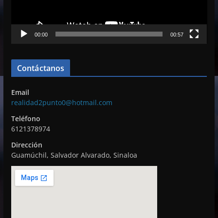
u
c
00:00
00:57
t
o
r
Contáctanos
d
e
Email
v
realidad2punto0@hotmail.com
í
Teléfono
d
6121378974
e
Dirección
o
Guamúchil, Salvador Alvarado, Sinaloa