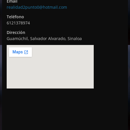
Email
v
realidad2punto0@hotmail.com
í
Teléfono
d
6121378974
e
Dirección
o
Guamúchil, Salvador Alvarado, Sinaloa