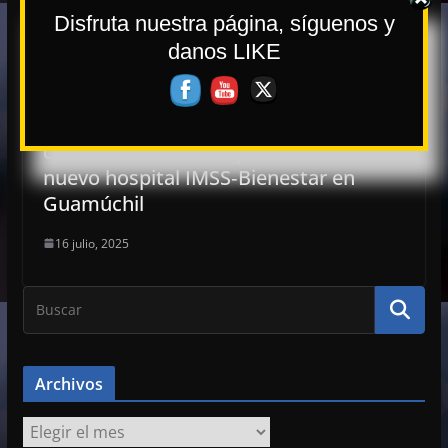
Disfruta nuestra página, síguenos y
danos LIKE
Sin terreno y con el tiempo encima:
confían en donación para construir
nuevo hospital IMSS‑Bienestar en
Guamúchil
16 julio, 2025
Archivos
A