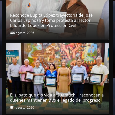
Reconoce Lupita López trayectoria de José
Carlos Espinoza y toma protesta a Héctor
Eduardo López en Protección Civil
6 agosto, 2026
El silbato que dio vida a Guamúchil: reconocen a
quienes mantienen vivo el legado del progreso
1 agosto, 2026